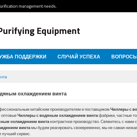
purification management needs.
Purifying Equipment
УЖБА ПОДДЕРЖКИ
СЛУЧАЙ УСПЕХА
ВОПРОСЫ
СВЯЗАТЬСЯ С НАМИ
инта
одяным охлаждением винта
фессиональным китайским производителем и поставщиком
Чиллеры с в
 оптовые
Чиллеры с водяным охлаждением винта
фабрики, частные т
яным охлаждением винта
контрактное производство. Свяжитесь с нами 
аждением винта
мы будем реагировать своевременно, мы не самая низка
 лучший сервис.