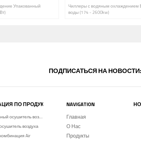
дение Упакованный
Чиллеры с водяным охлаждением 
Вт)
воды (174 - 2600kw)
ПОДПИСАТЬСЯ НА НОВОСТИ
АЦИЯ ПО ПРОДУКТУ
NAVIGATION
НО
Главная
Холодильный осушитель воздуха
О Нас
осушитель воздуха
Продукты
комбинация Air