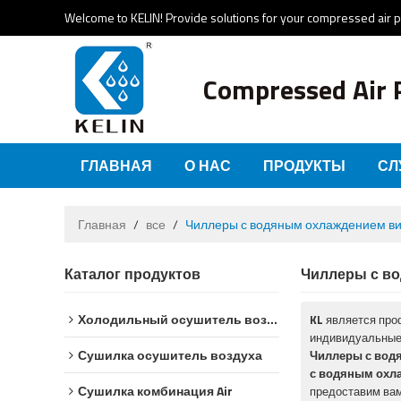
Welcome to KELIN! Provide solutions for your compressed air 
Compressed Air 
ГЛАВНАЯ
О НАС
ПРОДУКТЫ
СЛ
НОВОСТИ И СОБЫТИЯ
СЕРТИФИКАТЫ
Главная
/
все
/
Чиллеры с водяным охлаждением в
Каталог продуктов
Чиллеры с в
Холодильный осушитель воздуха
KL
является про
индивидуальные
Сушилка осушитель воздуха
Чиллеры с вод
с водяным охл
Сушилка комбинация Air
предоставим вам