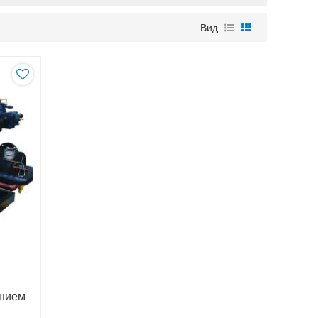
Вид
нием