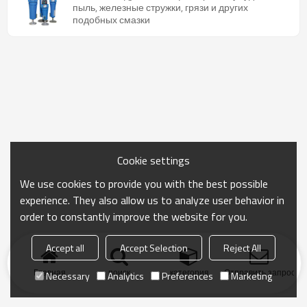
пыль, железные стружки, грязи и других
подобных смазки
Cookie settings
We use cookies to provide you with the best possible
experience. They also allow us to analyze user behavior in
order to constantly improve the website for you.
Accept all
Accept Selection
Reject All
Главная
поиск
категория
Отправить запрос
Necessary
Analytics
Preferences
Marketing