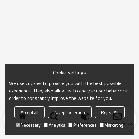
Cookie settings
We use cookies to provide you with the best possible
experience. They also allow us to analyze user behavior in
order to constantly improve the website for you.
Accept all
Accept Selection
Reject All
Главная
поиск
категория
Отправить запрос
Necessary
Analytics
Preferences
Marketing