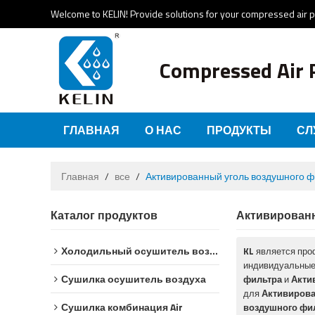
Welcome to KELIN! Provide solutions for your compressed air 
Compressed Air 
ГЛАВНАЯ
О НАС
ПРОДУКТЫ
СЛ
НОВОСТИ И СОБЫТИЯ
СЕРТИФИКАТЫ
Главная
/
все
/
Активированный уголь воздушного 
Каталог продуктов
Активирован
Холодильный осушитель воздуха
KL
является про
индивидуальные
Сушилка осушитель воздуха
фильтра
и
Акти
для
Активирова
Сушилка комбинация Air
воздушного фи