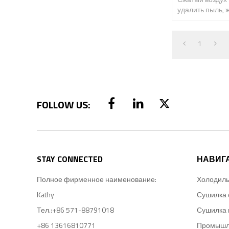
удалить пыль, 
других подобн
1
STAY CONNECTED
НАВИГ
Полное фирменное наименование:
Kathy
Сушилка 
Тел.:
+86 571-88791018
Сушилка 
+86 13616810771