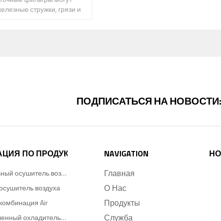
железные стружки, грязи и
ых смазки
ПОДПИСАТЬСЯ НА НОВОСТИ
АЦИЯ ПО ПРОДУКТУ
NAVIGATION
НО
Главная
Холодильный осушитель воздуха
О Нас
осушитель воздуха
Продукты
комбинация Air
Служба
Промышленный охладитель воды