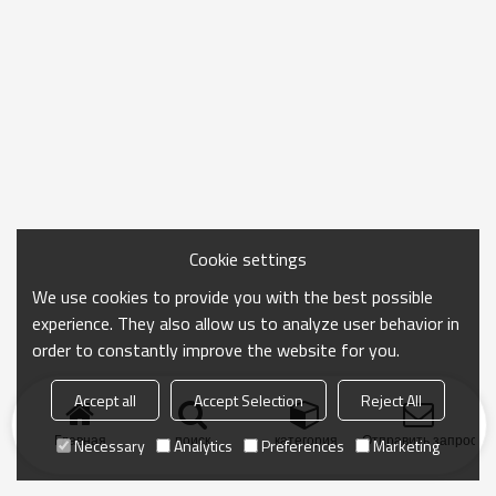
Cookie settings
We use cookies to provide you with the best possible
experience. They also allow us to analyze user behavior in
order to constantly improve the website for you.
Accept all
Accept Selection
Reject All
Главная
поиск
категория
Отправить запрос
Necessary
Analytics
Preferences
Marketing