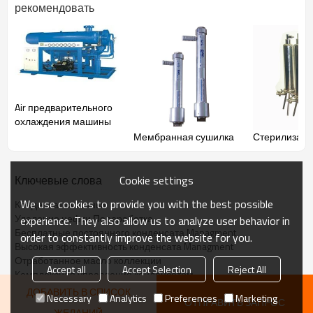
рекомендовать
1
конденсата
типа
очистных
должны быть выбраны
в
соответствии с
воздушным компрессором
и смазки
типа.
2 электрический
нагреватель
может быть настроен
в
зависимости от места
использования и
температуры
окружающей среды.
Air предварительного
охлаждения машины
Мембранная сушилка
Стерилизаци
Cookie settings
Ключевые слова
We use cookies to provide you with the best possible
Конденсат очистных
Удаление нефти Переработка
experience. They also allow us to analyze user behavior in
Бесплатные постоянного конденсата Managment
order to constantly improve the website for you.
Высокая эффективность конденсата Managment
Отработанное масло коллекции
Accept all
Accept Selection
Reject All
Комплексная управления конденсатом
ДОБАВИТЬ В СПИСОК
Necessary
Analytics
Preferences
Marketing
ОТПРАВИТЬ ЗАПРОС
ЖЕЛАНИЙ