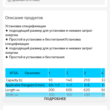
Описание продуктов
Установка спецификации
★ подходящий размер для установки и никаких затрат
энергии.
★ Простой в установке и без питанияУстановка
спецификации
★ подходящий размер для установки и никаких затрат
энергии.
★ Простой в установке и без питания
KFSA- Parameter
1
2
3
4
Capacity (L)
10
140
210
330
Applicable Range(m3/min)
0.5~1.5
1~7
3~6
7~33
Length ㎜
200
600
620
665
Width ㎜
200
350
400
570
ПОДРОБНЕЕ
Height ㎜
520
990
1190
1210
Замечания